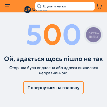
5
0
0
КНОПКА
ЗВ'ЯЗКУ
Ой, здається щось пішло не так
Сторінка була видалена або адреса виявилася
неправильною.
Повернутися на головну