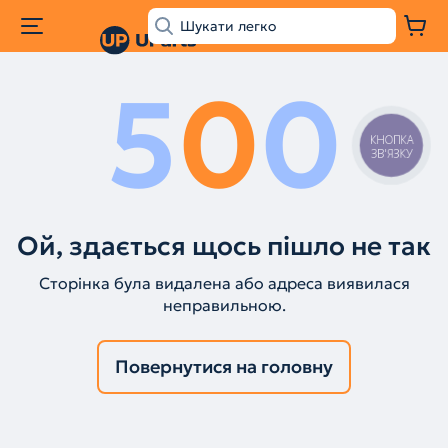
5
0
0
КНОПКА
ЗВ'ЯЗКУ
Ой, здається щось пішло не так
Сторінка була видалена або адреса виявилася
неправильною.
Повернутися на головну