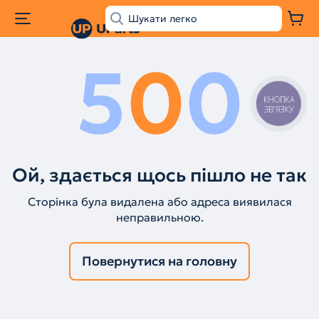
5
0
0
КНОПКА
ЗВ'ЯЗКУ
Ой, здається щось пішло не так
Сторінка була видалена або адреса виявилася
неправильною.
Повернутися на головну