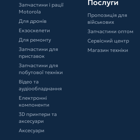
Послуги
Запчастини і рації
Motorola
Пропозиція для
Для дронів
військових
Екзоскелети
Запчастини оптом
Для ремонту
Сервісний центр
Запчастини для
Магазин техніки
приставок
Запчастини для
побутової техніки
Відео та
аудіообладнання
Електронні
компоненти
3D принтери та
аксесуари
Аксесуари