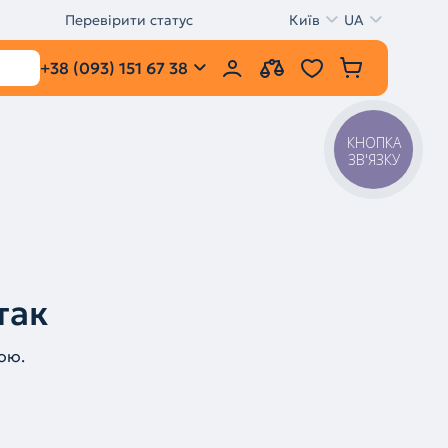
Перевірити статус
Київ
UA
+38 (093) 151 67 38
КНОПКА
ЗВ'ЯЗКУ
так
ою.