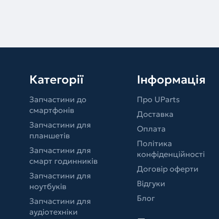
Категорії
Інформація
Запчастини до
Про UParts
смартфонів
Доставка
Запчастини для
Оплата
планшетів
Політика
Запчастини для
конфіденційності
смарт годинників
Договір оферти
Запчастини для
Відгуки
ноутбуків
Блог
Запчастини для
аудіотехніки