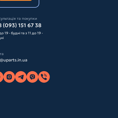
ультація та покупки
 (093) 151 67 38
до 19 - будні та з 11 до 19 -
дні
та
o@uparts.in.ua