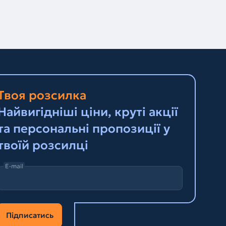
Твоя розсилка
Найвигідніші ціни, круті акції
та персональні пропозиції у
твоїй розсилці
E-mail
Підписатись