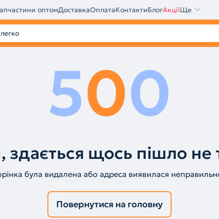
апчастини оптом
Доставка
Оплата
Контакти
Блог
Акції
Ще
5
0
0
, здається щось пішло не 
орінка була видалена або адреса виявилася неправильн
Повернутися на головну