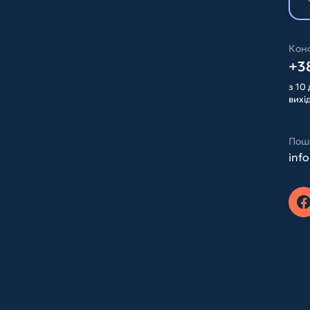
Конс
+38
з 10 
вихі
Пош
inf