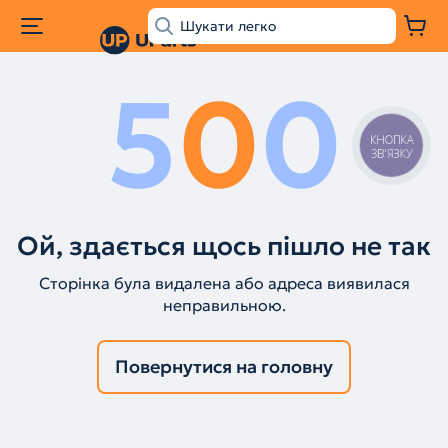
5
0
0
КНОПКА
ЗВ'ЯЗКУ
Ой, здається щось пішло не так
Сторінка була видалена або адреса виявилася
неправильною.
Повернутися на головну