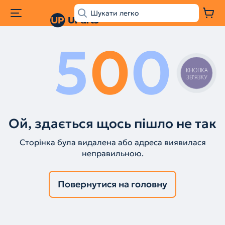
5
0
0
КНОПКА
ЗВ'ЯЗКУ
Ой, здається щось пішло не так
Сторінка була видалена або адреса виявилася
неправильною.
Повернутися на головну