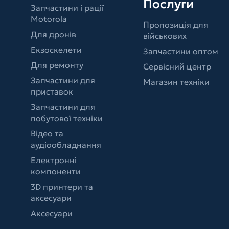
Послуги
Запчастини і рації
Motorola
Пропозиція для
Для дронів
військових
Екзоскелети
Запчастини оптом
Для ремонту
Сервісний центр
Запчастини для
Магазин техніки
приставок
Запчастини для
побутової техніки
Відео та
аудіообладнання
Електронні
компоненти
3D принтери та
аксесуари
Аксесуари