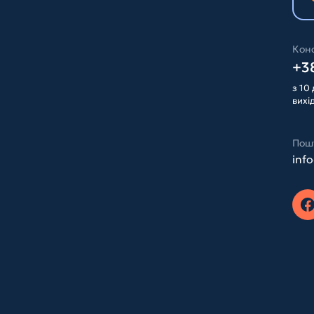
Конс
+38
з 10 
вихі
Пош
inf