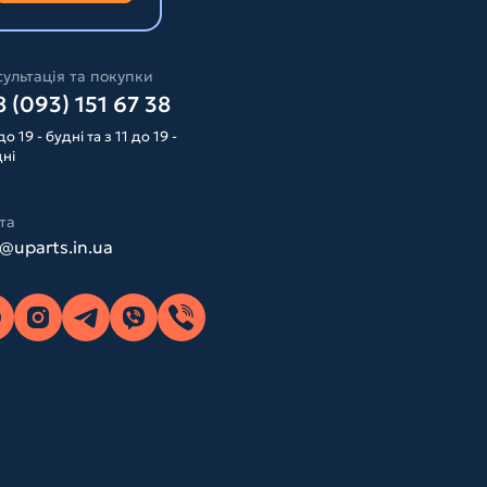
ультація та покупки
 (093) 151 67 38
до 19 - будні та з 11 до 19 -
дні
та
o@uparts.in.ua