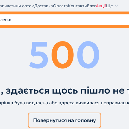
апчастини оптом
Доставка
Оплата
Контакти
Блог
Акції
Ще
5
0
0
, здається щось пішло не 
орінка була видалена або адреса виявилася неправильн
Повернутися на головну