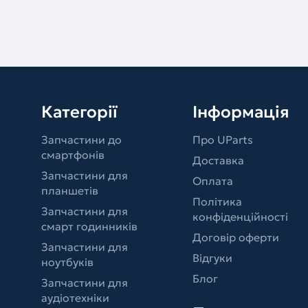
Категорії
Інформація
Запчастини до
Про UParts
смартфонів
Доставка
Запчастини для
Оплата
планшетів
Політика
Запчастини для
конфіденційності
смарт годинників
Договір оферти
Запчастини для
Відгуки
ноутбуків
Блог
Запчастини для
аудіотехніки