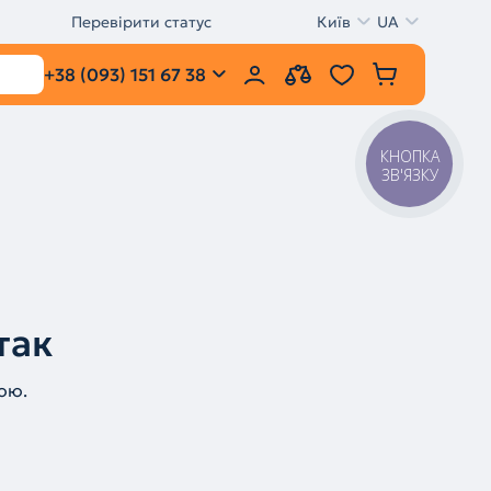
Перевірити статус
Київ
UA
+38 (093) 151 67 38
КНОПКА
ЗВ'ЯЗКУ
так
ою.