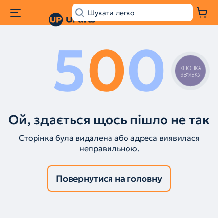
5
0
0
КНОПКА
ЗВ'ЯЗКУ
Ой, здається щось пішло не так
Сторінка була видалена або адреса виявилася
неправильною.
Повернутися на головну