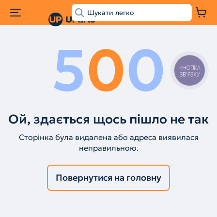
5
0
0
КНОПКА
ЗВ'ЯЗКУ
Ой, здається щось пішло не так
Сторінка була видалена або адреса виявилася
неправильною.
Повернутися на головну