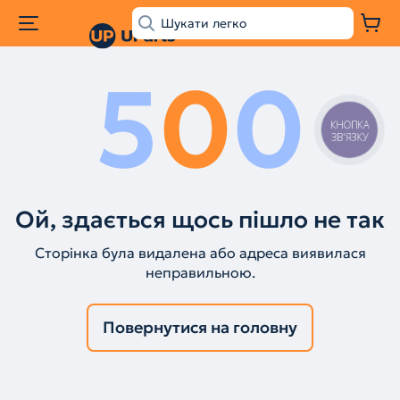
5
0
0
КНОПКА
ЗВ'ЯЗКУ
Ой, здається щось пішло не так
Сторінка була видалена або адреса виявилася
неправильною.
Повернутися на головну