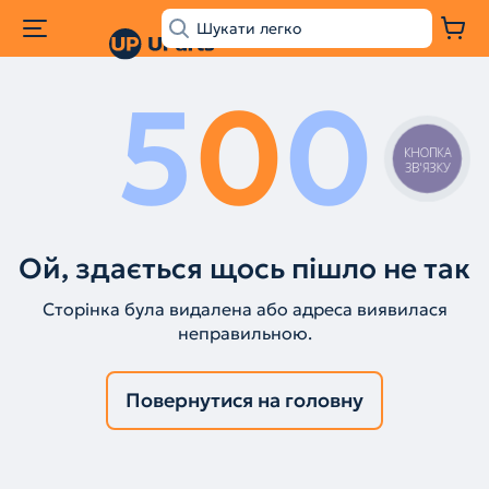
5
0
0
КНОПКА
ЗВ'ЯЗКУ
Ой, здається щось пішло не так
Сторінка була видалена або адреса виявилася
неправильною.
Повернутися на головну