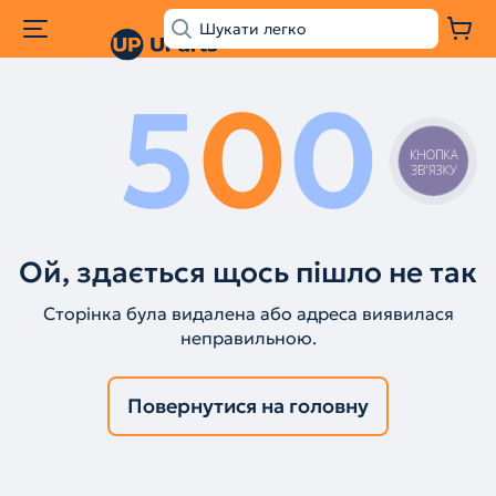
5
0
0
КНОПКА
ЗВ'ЯЗКУ
Ой, здається щось пішло не так
Сторінка була видалена або адреса виявилася
неправильною.
Повернутися на головну