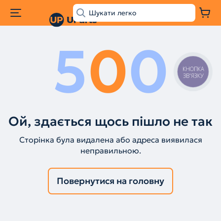
5
0
0
КНОПКА
ЗВ'ЯЗКУ
Ой, здається щось пішло не так
Сторінка була видалена або адреса виявилася
неправильною.
Повернутися на головну