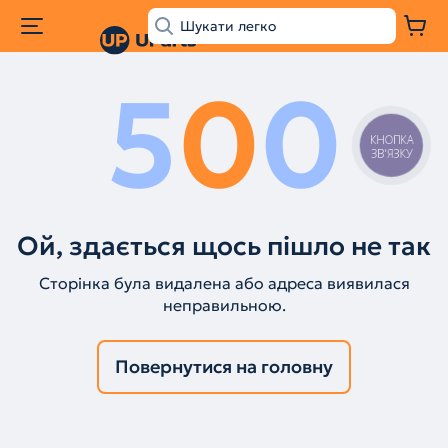
5
0
0
КНОПКА
ЗВ'ЯЗКУ
Ой, здається щось пішло не так
Сторінка була видалена або адреса виявилася
неправильною.
Повернутися на головну