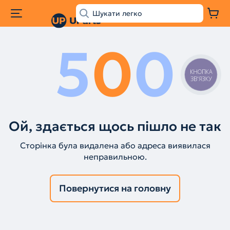
5
0
0
КНОПКА
ЗВ'ЯЗКУ
Ой, здається щось пішло не так
Сторінка була видалена або адреса виявилася
неправильною.
Повернутися на головну