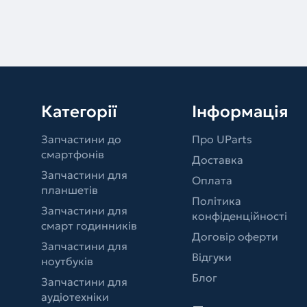
Категорії
Інформація
Запчастини до
Про UParts
смартфонів
Доставка
Запчастини для
Оплата
планшетів
Політика
Запчастини для
конфіденційності
смарт годинників
Договір оферти
Запчастини для
Відгуки
ноутбуків
Блог
Запчастини для
аудіотехніки