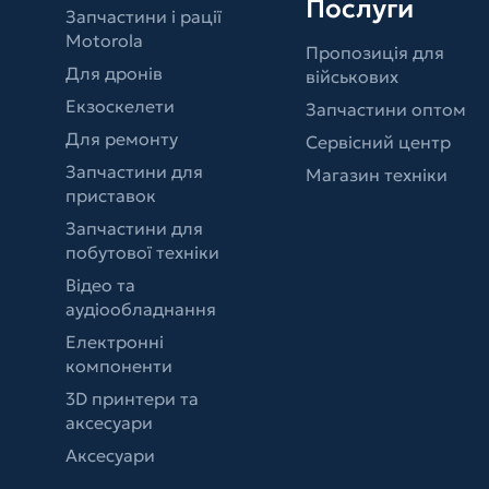
Послуги
Запчастини і рації
Motorola
Пропозиція для
Для дронів
військових
Екзоскелети
Запчастини оптом
Для ремонту
Сервісний центр
Запчастини для
Магазин техніки
приставок
Запчастини для
побутової техніки
Відео та
аудіообладнання
Електронні
компоненти
3D принтери та
аксесуари
Аксесуари