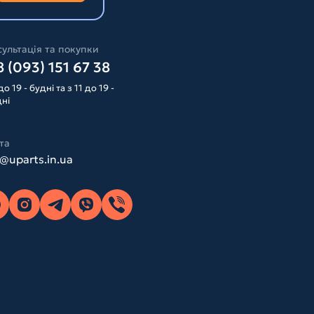
ультація та покупки
 (093) 151 67 38
до 19 - будні та з 11 до 19 -
дні
та
o@uparts.in.ua