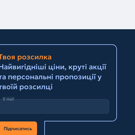
Твоя розсилка
Найвигідніші ціни, круті акції
та персональні пропозиції у
твоїй розсилці
E-mail
Підписатись