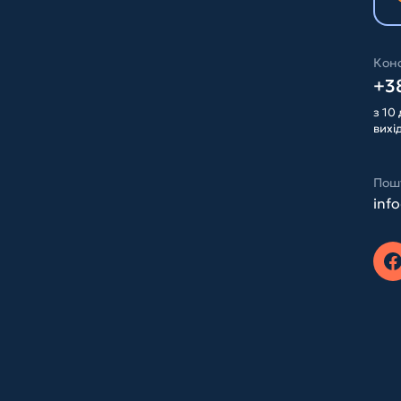
Конс
+38
з 10 
вихі
Пош
inf