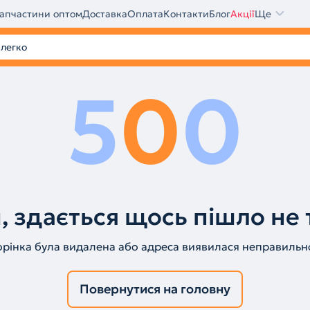
апчастини оптом
Доставка
Оплата
Контакти
Блог
Акції
Ще
5
0
0
, здається щось пішло не 
орінка була видалена або адреса виявилася неправильн
Повернутися на головну