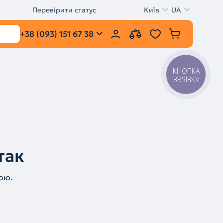
Перевірити статус
Київ
UA
+38 (093) 151 67 38
КНОПКА
ЗВ'ЯЗКУ
так
ою.