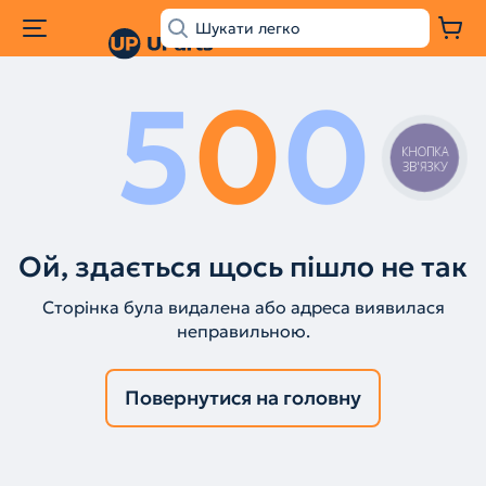
5
0
0
КНОПКА
ЗВ'ЯЗКУ
Ой, здається щось пішло не так
Сторінка була видалена або адреса виявилася
неправильною.
Повернутися на головну