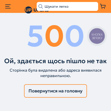
5
0
0
КНОПКА
ЗВ'ЯЗКУ
Ой, здається щось пішло не так
Сторінка була видалена або адреса виявилася
неправильною.
Повернутися на головну