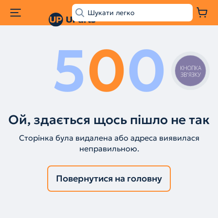
5
0
0
КНОПКА
ЗВ'ЯЗКУ
Ой, здається щось пішло не так
Сторінка була видалена або адреса виявилася
неправильною.
Повернутися на головну