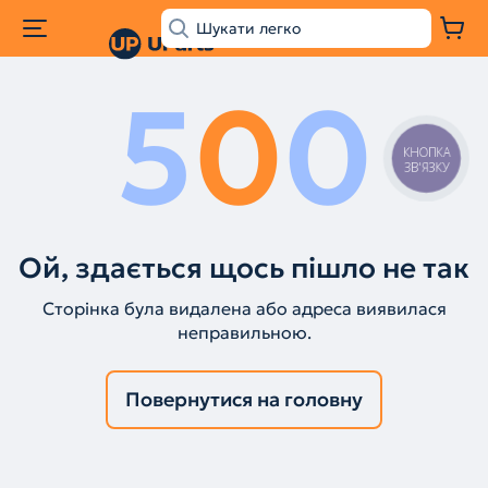
5
0
0
КНОПКА
ЗВ'ЯЗКУ
Ой, здається щось пішло не так
Сторінка була видалена або адреса виявилася
неправильною.
Повернутися на головну