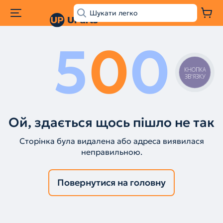
5
0
0
КНОПКА
ЗВ'ЯЗКУ
Ой, здається щось пішло не так
Сторінка була видалена або адреса виявилася
неправильною.
Повернутися на головну