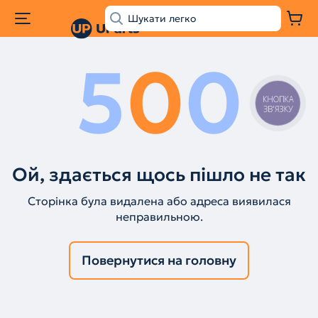
5
0
0
КНОПКА
ЗВ'ЯЗКУ
Ой, здається щось пішло не так
Сторінка була видалена або адреса виявилася
неправильною.
Повернутися на головну