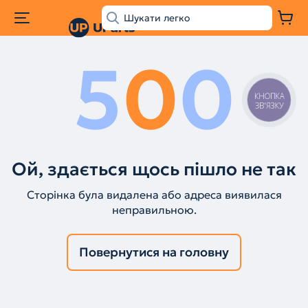
5
0
0
КНОПКА
ЗВ'ЯЗКУ
Ой, здається щось пішло не так
Сторінка була видалена або адреса виявилася
неправильною.
Повернутися на головну