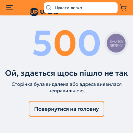
5
0
0
КНОПКА
ЗВ'ЯЗКУ
Ой, здається щось пішло не так
Сторінка була видалена або адреса виявилася
неправильною.
Повернутися на головну