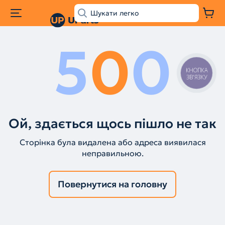
5
0
0
КНОПКА
ЗВ'ЯЗКУ
Ой, здається щось пішло не так
Сторінка була видалена або адреса виявилася
неправильною.
Повернутися на головну