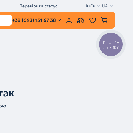
Перевірити статус
Київ
UA
+38 (093) 151 67 38
КНОПКА
ЗВ'ЯЗКУ
так
ою.