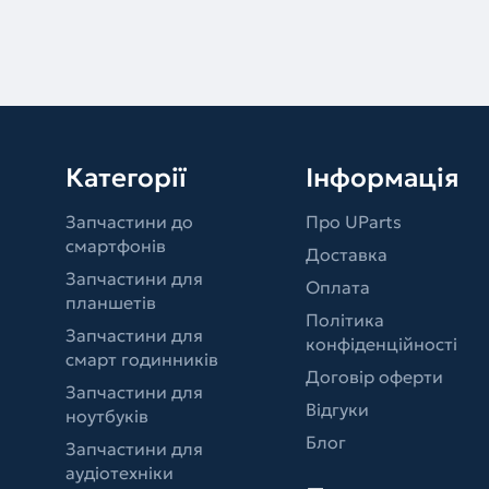
Категорії
Інформація
Запчастини до
Про UParts
смартфонів
Доставка
Запчастини для
Оплата
планшетів
Політика
Запчастини для
конфіденційності
смарт годинників
Договір оферти
Запчастини для
Відгуки
ноутбуків
Блог
Запчастини для
аудіотехніки