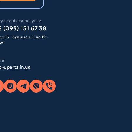
ультація та покупки
 (093) 151 67 38
до 19 - будні та з 11 до 19 -
дні
та
o@uparts.in.ua