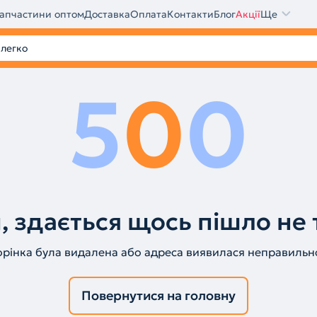
апчастини оптом
Доставка
Оплата
Контакти
Блог
Акції
Ще
5
0
0
, здається щось пішло не 
орінка була видалена або адреса виявилася неправильн
Повернутися на головну