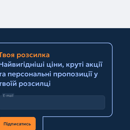
Твоя розсилка
Найвигідніші ціни, круті акції
та персональні пропозиції у
твоїй розсилці
E-mail
Підписатись