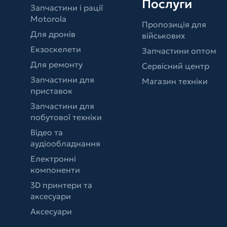
Послуги
Запчастини і рації
Motorola
Пропозиція для
Для дронів
військових
Екзоскелети
Запчастини оптом
Для ремонту
Сервісний центр
Запчастини для
Магазин техніки
приставок
Запчастини для
побутової техніки
Відео та
аудіообладнання
Електронні
компоненти
3D принтери та
аксесуари
Аксесуари