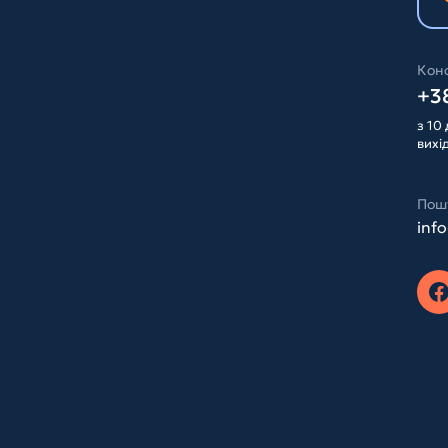
Конс
+38
з 10 
вихі
Пош
inf