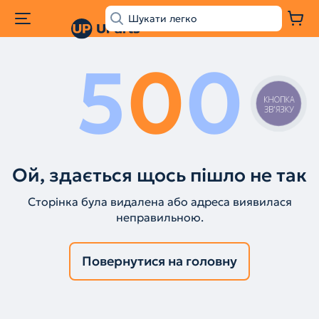
5
0
0
КНОПКА
ЗВ'ЯЗКУ
Ой, здається щось пішло не так
Сторінка була видалена або адреса виявилася
неправильною.
Повернутися на головну