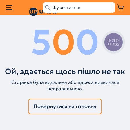
5
0
0
КНОПКА
ЗВ'ЯЗКУ
Ой, здається щось пішло не так
Сторінка була видалена або адреса виявилася
неправильною.
Повернутися на головну