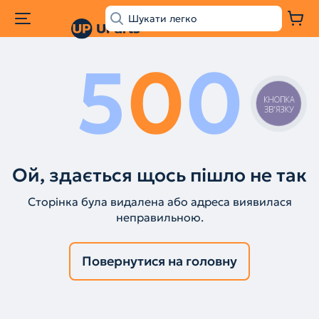
5
0
0
КНОПКА
ЗВ'ЯЗКУ
Ой, здається щось пішло не так
Сторінка була видалена або адреса виявилася
неправильною.
Повернутися на головну