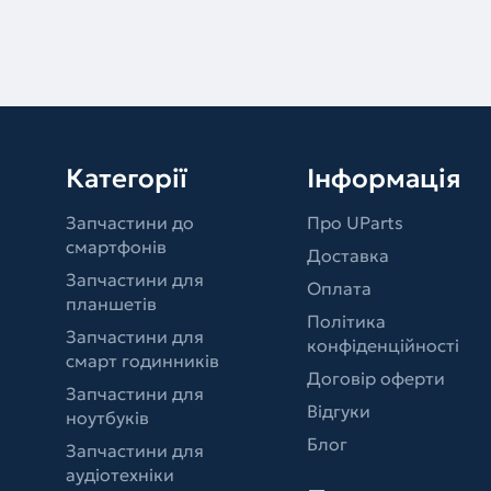
Категорії
Інформація
Запчастини до
Про UParts
смартфонів
Доставка
Запчастини для
Оплата
планшетів
Політика
Запчастини для
конфіденційності
смарт годинників
Договір оферти
Запчастини для
Відгуки
ноутбуків
Блог
Запчастини для
аудіотехніки