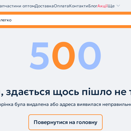
апчастини оптом
Доставка
Оплата
Контакти
Блог
Акції
Ще
5
0
0
, здається щось пішло не 
орінка була видалена або адреса виявилася неправильн
Повернутися на головну