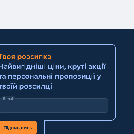
Твоя розсилка
Найвигідніші ціни, круті акції
та персональні пропозиції у
твоїй розсилці
E-mail
Підписатись