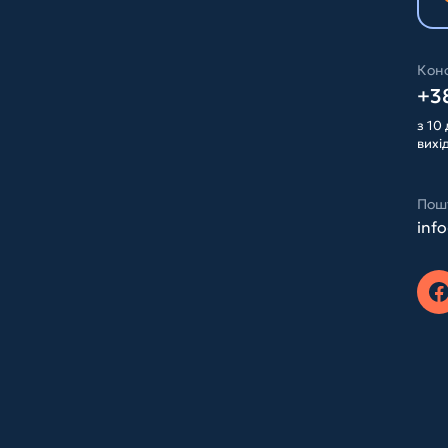
Конс
+38
з 10 
вихі
Пош
inf