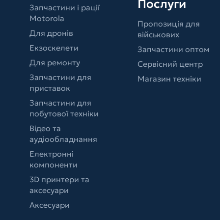
Послуги
Запчастини і рації
Motorola
Пропозиція для
Для дронів
військових
Екзоскелети
Запчастини оптом
Для ремонту
Сервісний центр
Запчастини для
Магазин техніки
приставок
Запчастини для
побутової техніки
Відео та
аудіообладнання
Електронні
компоненти
3D принтери та
аксесуари
Аксесуари