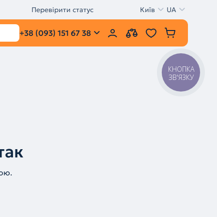
Перевірити статус
Київ
UA
+38 (093) 151 67 38
КНОПКА
ЗВ'ЯЗКУ
так
ою.