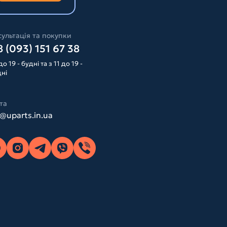
ультація та покупки
 (093) 151 67 38
до 19 - будні та з 11 до 19 -
дні
та
o@uparts.in.ua