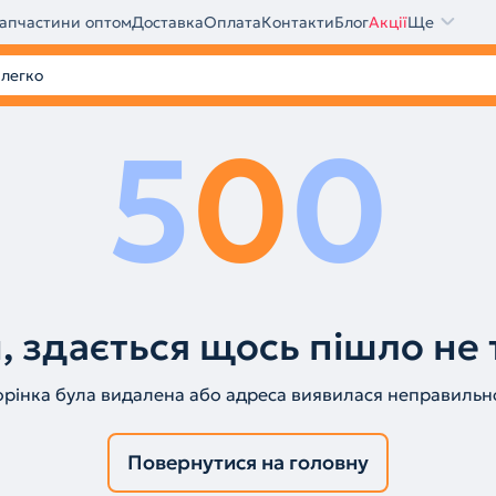
апчастини оптом
Доставка
Оплата
Контакти
Блог
Акції
Ще
5
0
0
, здається щось пішло не 
орінка була видалена або адреса виявилася неправильн
Повернутися на головну