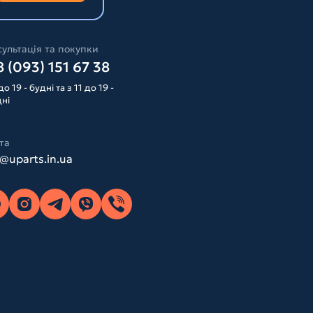
ультація та покупки
 (093) 151 67 38
до 19 - будні та з 11 до 19 -
дні
та
o@uparts.in.ua