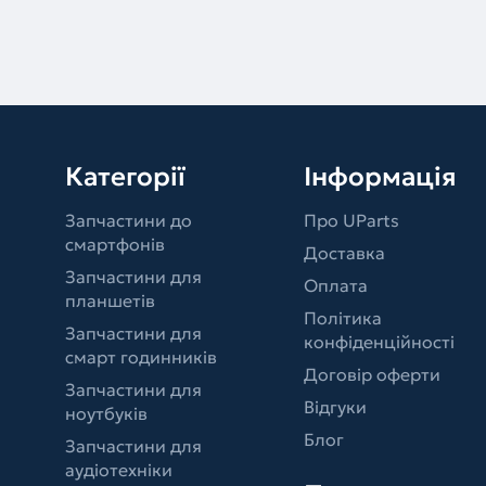
Категорії
Інформація
Запчастини до
Про UParts
смартфонів
Доставка
Запчастини для
Оплата
планшетів
Політика
Запчастини для
конфіденційності
смарт годинників
Договір оферти
Запчастини для
Відгуки
ноутбуків
Блог
Запчастини для
аудіотехніки