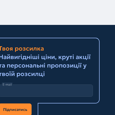
Твоя розсилка
Найвигідніші ціни, круті акції
та персональні пропозиції у
твоїй розсилці
E-mail
Підписатись