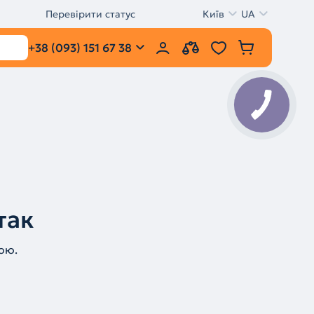
Перевірити статус
Київ
UA
+38 (093) 151 67 38
так
ою.