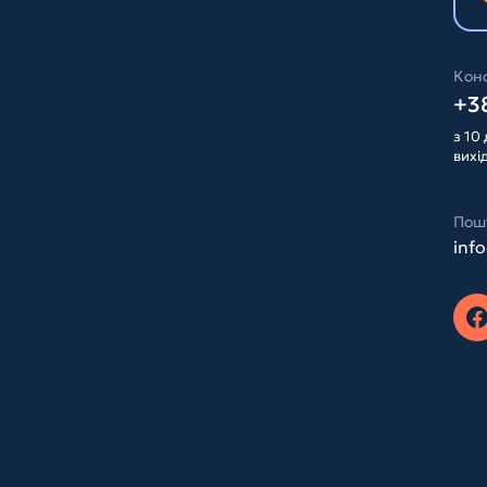
Конс
+38
з 10 
вихі
Пош
inf