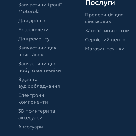
Послуги
Запчастини і рації
Motorola
Пропозиція для
Для дронів
військових
Екзоскелети
Запчастини оптом
Для ремонту
Сервісний центр
Запчастини для
Магазин техніки
приставок
Запчастини для
побутової техніки
Відео та
аудіообладнання
Електронні
компоненти
3D принтери та
аксесуари
Аксесуари