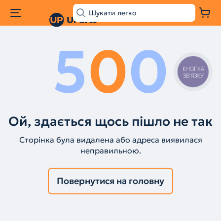
5
0
0
КНОПКА
ЗВ'ЯЗКУ
Ой, здається щось пішло не так
Сторінка була видалена або адреса виявилася
неправильною.
Повернутися на головну