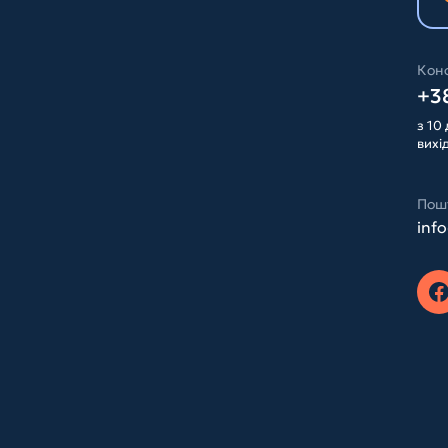
Конс
+38
з 10 
вихі
Пош
inf