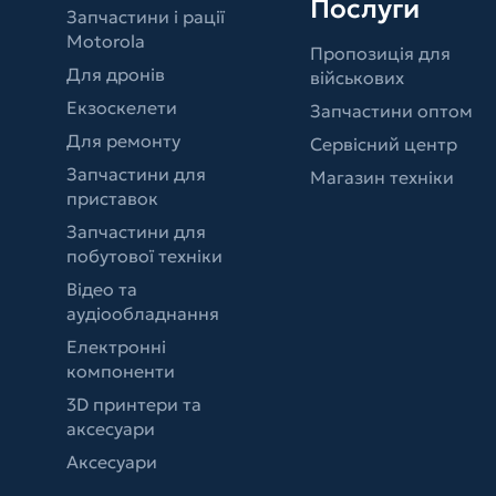
Послуги
Запчастини і рації
Motorola
Пропозиція для
Для дронів
військових
Екзоскелети
Запчастини оптом
Для ремонту
Сервісний центр
Запчастини для
Магазин техніки
приставок
Запчастини для
побутової техніки
Відео та
аудіообладнання
Електронні
компоненти
3D принтери та
аксесуари
Аксесуари