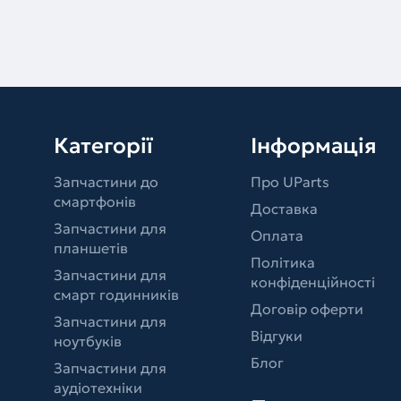
Категорії
Інформація
Запчастини до
Про UParts
смартфонів
Доставка
Запчастини для
Оплата
планшетів
Політика
Запчастини для
конфіденційності
смарт годинників
Договір оферти
Запчастини для
Відгуки
ноутбуків
Блог
Запчастини для
аудіотехніки