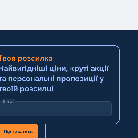
Твоя розсилка
Найвигідніші ціни, круті акції
та персональні пропозиції у
твоїй розсилці
E-mail
Підписатись