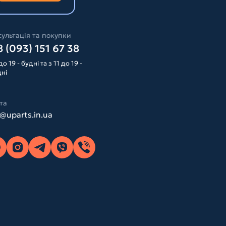
ультація та покупки
 (093) 151 67 38
до 19 - будні та з 11 до 19 -
дні
та
o@uparts.in.ua