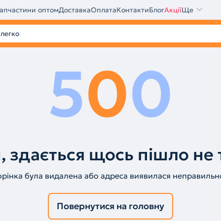
апчастини оптом
Доставка
Оплата
Контакти
Блог
Акції
Ще
5
0
0
, здається щось пішло не 
орінка була видалена або адреса виявилася неправильн
Повернутися на головну