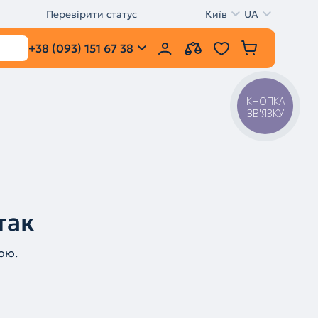
Перевірити статус
Київ
UA
+38 (093) 151 67 38
КНОПКА
ЗВ'ЯЗКУ
так
ою.