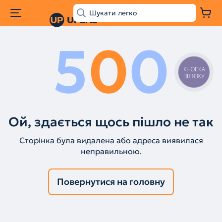
5
0
0
КНОПКА
ЗВ'ЯЗКУ
Ой, здається щось пішло не так
Сторінка була видалена або адреса виявилася
неправильною.
Повернутися на головну