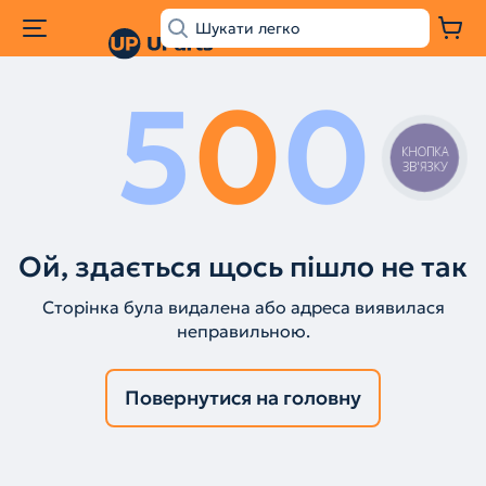
5
0
0
КНОПКА
ЗВ'ЯЗКУ
Ой, здається щось пішло не так
Сторінка була видалена або адреса виявилася
неправильною.
Повернутися на головну