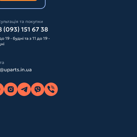
ультація та покупки
 (093) 151 67 38
до 19 - будні та з 11 до 19 -
дні
та
o@uparts.in.ua