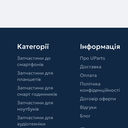
Категорії
Інформація
Запчастини до
Про UParts
смартфонів
Доставка
Запчастини для
Оплата
планшетів
Політика
Запчастини для
конфіденційності
смарт годинників
Договір оферти
Запчастини для
Відгуки
ноутбуків
Блог
Запчастини для
аудіотехніки