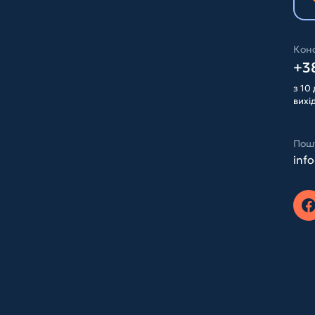
Конс
+38
з 10 
вихі
Пош
inf