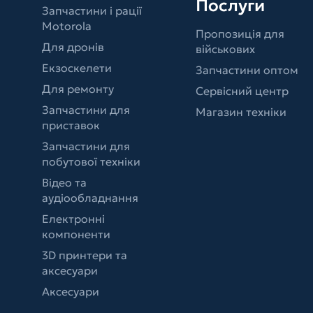
Послуги
Запчастини і рації
Motorola
Пропозиція для
Для дронів
військових
Екзоскелети
Запчастини оптом
Для ремонту
Сервісний центр
Запчастини для
Магазин техніки
приставок
Запчастини для
побутової техніки
Відео та
аудіообладнання
Електронні
компоненти
3D принтери та
аксесуари
Аксесуари