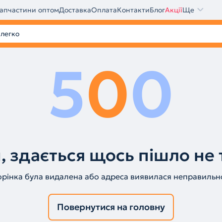
апчастини оптом
Доставка
Оплата
Контакти
Блог
Акції
Ще
5
0
0
, здається щось пішло не 
орінка була видалена або адреса виявилася неправильн
Повернутися на головну