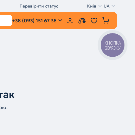
Перевірити статус
Київ
UA
+38 (093) 151 67 38
КНОПКА
ЗВ'ЯЗКУ
так
ою.