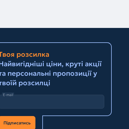
Твоя розсилка
Найвигідніші ціни, круті акції
та персональні пропозиції у
твоїй розсилці
E-mail
Підписатись