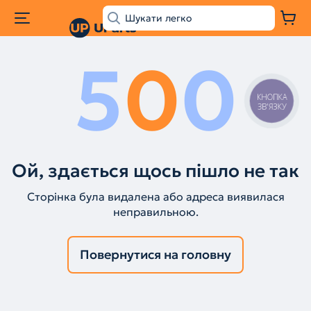
5
0
0
КНОПКА
ЗВ'ЯЗКУ
Ой, здається щось пішло не так
Сторінка була видалена або адреса виявилася
неправильною.
Повернутися на головну