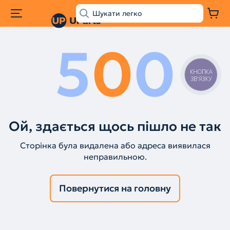
5
0
0
КНОПКА
ЗВ'ЯЗКУ
Ой, здається щось пішло не так
Сторінка була видалена або адреса виявилася
неправильною.
Повернутися на головну