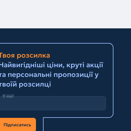
Твоя розсилка
Найвигідніші ціни, круті акції
та персональні пропозиції у
твоїй розсилці
E-mail
Підписатись