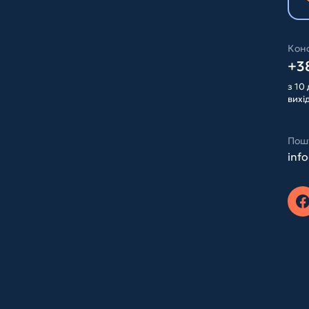
Конс
+38
з 10 
вихі
Пош
inf