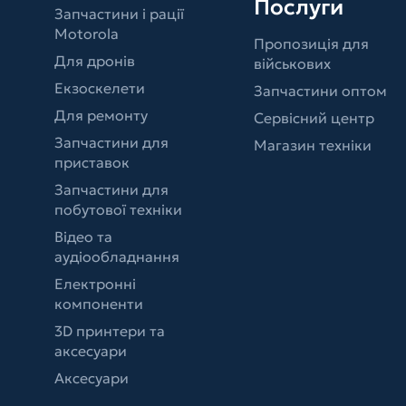
Послуги
Запчастини і рації
Motorola
Пропозиція для
Для дронів
військових
Екзоскелети
Запчастини оптом
Для ремонту
Сервісний центр
Запчастини для
Магазин техніки
приставок
Запчастини для
побутової техніки
Відео та
аудіообладнання
Електронні
компоненти
3D принтери та
аксесуари
Аксесуари