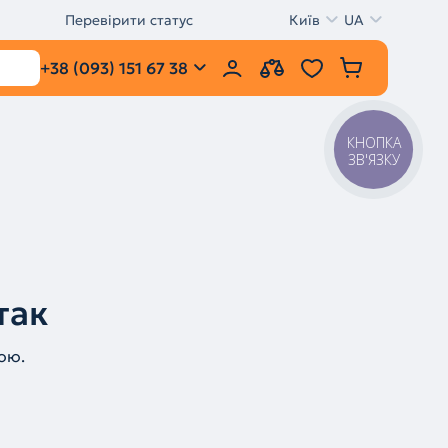
Перевірити статус
Київ
UA
+38 (093) 151 67 38
КНОПКА
ЗВ'ЯЗКУ
так
ою.