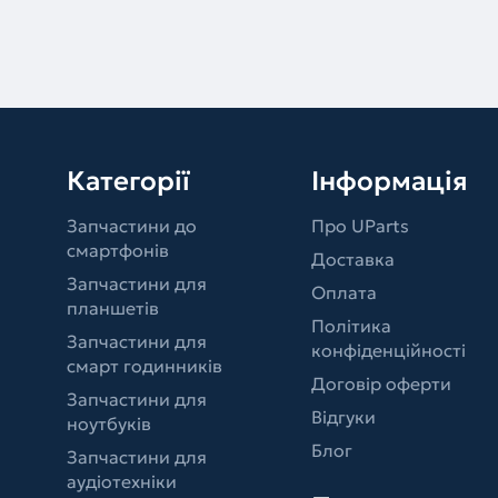
Категорії
Інформація
Запчастини до
Про UParts
смартфонів
Доставка
Запчастини для
Оплата
планшетів
Політика
Запчастини для
конфіденційності
смарт годинників
Договір оферти
Запчастини для
Відгуки
ноутбуків
Блог
Запчастини для
аудіотехніки