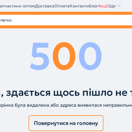
апчастини оптом
Доставка
Оплата
Контакти
Блог
Акції
Ще
5
0
0
, здається щось пішло не 
орінка була видалена або адреса виявилася неправильн
Повернутися на головну