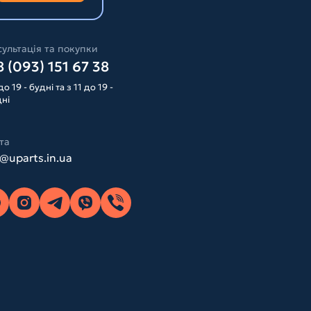
ультація та покупки
 (093) 151 67 38
до 19 - будні та з 11 до 19 -
дні
та
o@uparts.in.ua