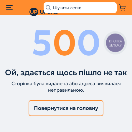
5
0
0
КНОПКА
ЗВ'ЯЗКУ
Ой, здається щось пішло не так
Сторінка була видалена або адреса виявилася
неправильною.
Повернутися на головну