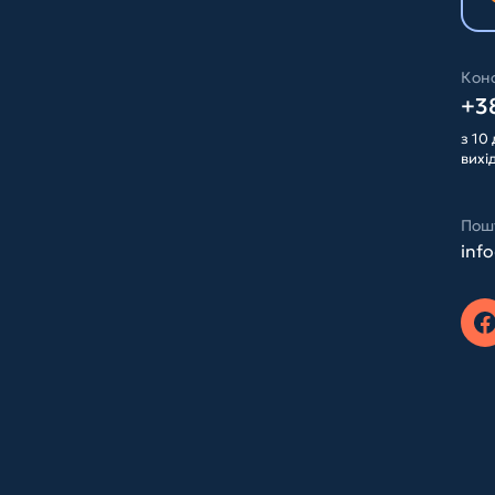
Конс
+38
з 10 
вихі
Пош
inf