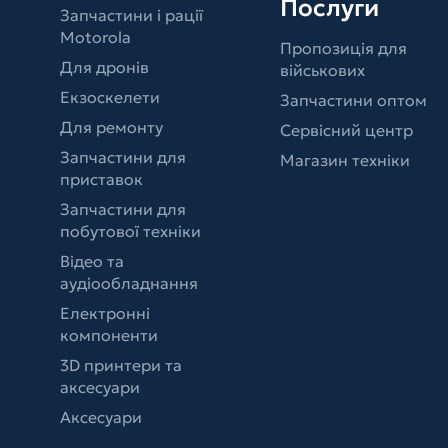
Послуги
Запчастини і рації
Motorola
Пропозиція для
Для дронів
військових
Екзоскелети
Запчастини оптом
Для ремонту
Сервісний центр
Запчастини для
Магазин техніки
приставок
Запчастини для
побутової техніки
Відео та
аудіообладнання
Електронні
компоненти
3D принтери та
аксесуари
Аксесуари