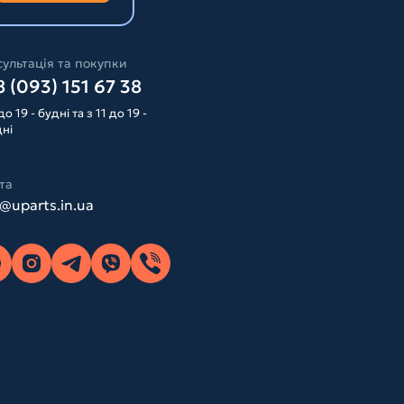
ультація та покупки
 (093) 151 67 38
до 19 - будні та з 11 до 19 -
дні
та
o@uparts.in.ua