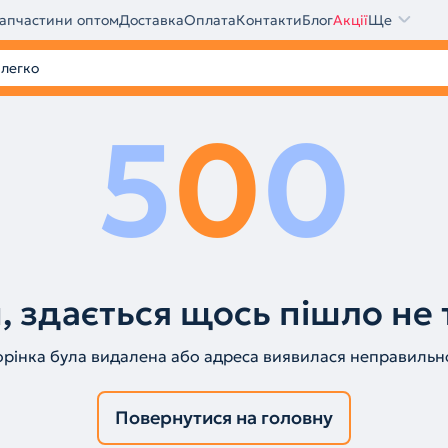
апчастини оптом
Доставка
Оплата
Контакти
Блог
Акції
Ще
5
0
0
, здається щось пішло не 
орінка була видалена або адреса виявилася неправильн
Повернутися на головну