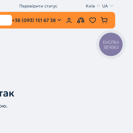
Перевірити статус
Київ
UA
+38 (093) 151 67 38
КНОПКА
ЗВ'ЯЗКУ
так
ою.