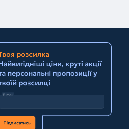
Твоя розсилка
Найвигідніші ціни, круті акції
та персональні пропозиції у
твоїй розсилці
E-mail
Підписатись