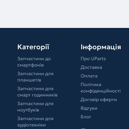
Категорії
Інформація
Запчастини до
Про UParts
смартфонів
Доставка
Запчастини для
Оплата
планшетів
Політика
Запчастини для
конфіденційності
смарт годинників
Договір оферти
Запчастини для
Відгуки
ноутбуків
Блог
Запчастини для
аудіотехніки