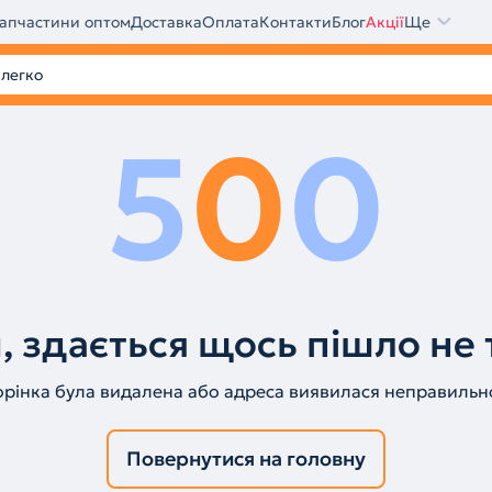
апчастини оптом
Доставка
Оплата
Контакти
Блог
Акції
Ще
5
0
0
, здається щось пішло не 
орінка була видалена або адреса виявилася неправильн
Повернутися на головну