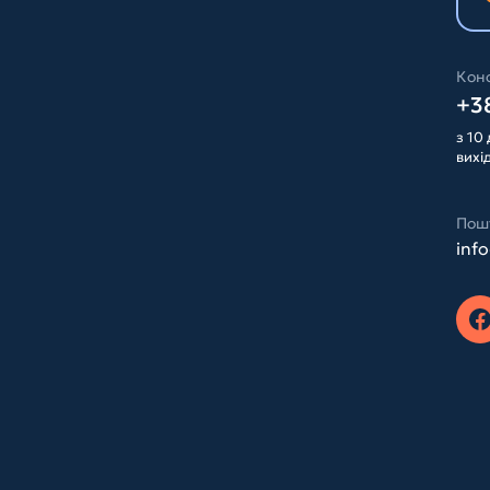
Конс
+38
з 10 
вихі
Пош
inf