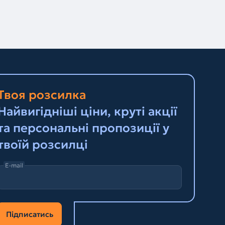
Твоя розсилка
Найвигідніші ціни, круті акції
та персональні пропозиції у
твоїй розсилці
E-mail
Підписатись