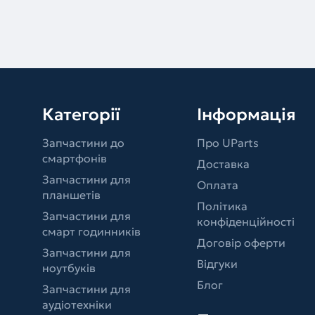
Категорії
Інформація
Запчастини до
Про UParts
смартфонів
Доставка
Запчастини для
Оплата
планшетів
Політика
Запчастини для
конфіденційності
смарт годинників
Договір оферти
Запчастини для
Відгуки
ноутбуків
Блог
Запчастини для
аудіотехніки