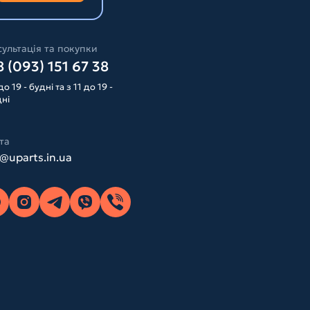
ультація та покупки
 (093) 151 67 38
до 19 - будні та з 11 до 19 -
дні
та
o@uparts.in.ua