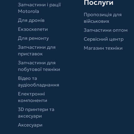
Послуги
Запчастини і рації
Motorola
Пропозиція для
Для дронів
військових
Екзоскелети
Запчастини оптом
Для ремонту
Сервісний центр
Запчастини для
Магазин техніки
приставок
Запчастини для
побутової техніки
Відео та
аудіообладнання
Електронні
компоненти
3D принтери та
аксесуари
Аксесуари