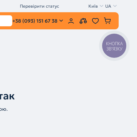
Перевірити статус
Київ
UA
+38 (093) 151 67 38
КНОПКА
ЗВ'ЯЗКУ
так
ою.