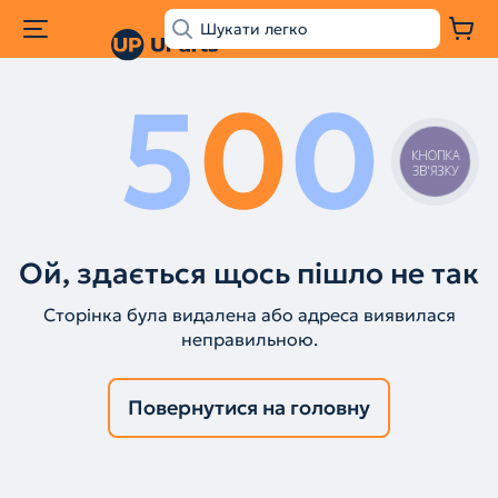
5
0
0
КНОПКА
ЗВ'ЯЗКУ
Ой, здається щось пішло не так
Сторінка була видалена або адреса виявилася
неправильною.
Повернутися на головну