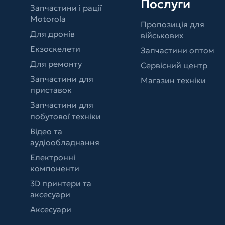
Послуги
Запчастини і рації
Motorola
Пропозиція для
Для дронів
військових
Екзоскелети
Запчастини оптом
Для ремонту
Сервісний центр
Запчастини для
Магазин техніки
приставок
Запчастини для
побутової техніки
Відео та
аудіообладнання
Електронні
компоненти
3D принтери та
аксесуари
Аксесуари