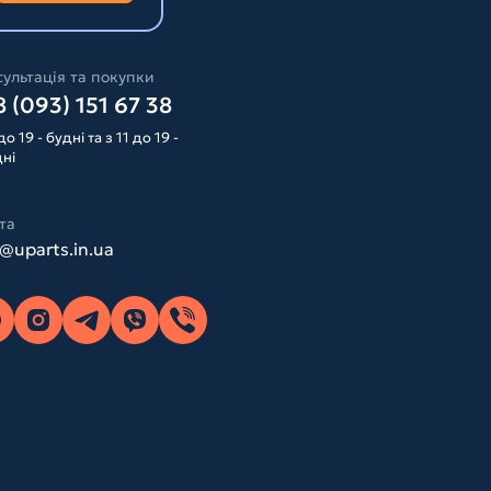
ультація та покупки
 (093) 151 67 38
до 19 - будні та з 11 до 19 -
дні
та
o@uparts.in.ua