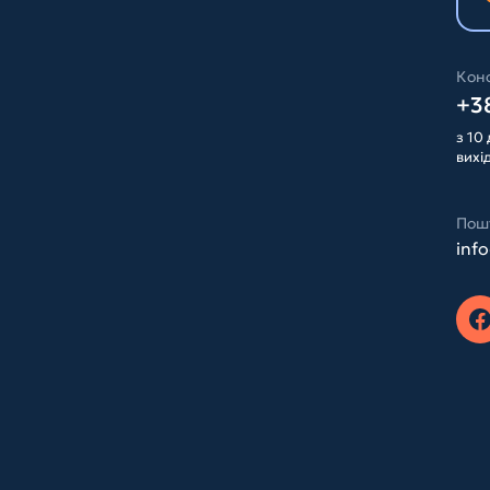
Конс
+38
з 10 
вихі
Пош
inf