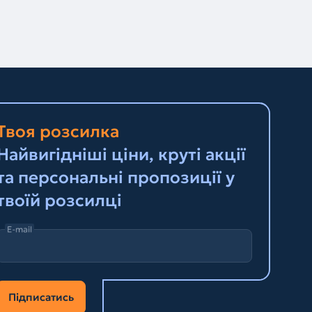
Твоя розсилка
Найвигідніші ціни, круті акції
та персональні пропозиції у
твоїй розсилці
E-mail
Підписатись