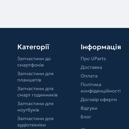
Категорії
Інформація
Запчастини до
Про UParts
смартфонів
Доставка
Запчастини для
Оплата
планшетів
Політика
Запчастини для
конфіденційності
смарт годинників
Договір оферти
Запчастини для
Відгуки
ноутбуків
Блог
Запчастини для
аудіотехніки