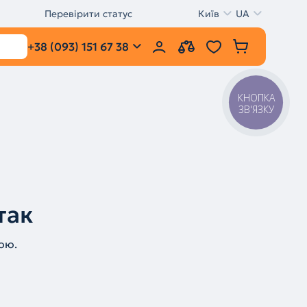
Перевірити статус
Київ
UA
+38 (093) 151 67 38
КНОПКА
ЗВ'ЯЗКУ
так
ою.