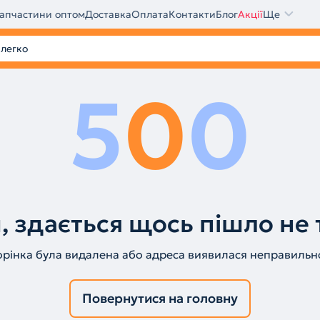
апчастини оптом
Доставка
Оплата
Контакти
Блог
Акції
Ще
5
0
0
, здається щось пішло не 
орінка була видалена або адреса виявилася неправильн
Повернутися на головну