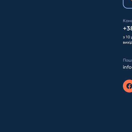
Конс
+38
з 10 
вихі
Пош
inf