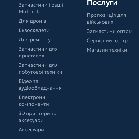
Послуги
Запчастини і рації
Motorola
Пропозиція для
Для дронів
військових
Екзоскелети
Запчастини оптом
Для ремонту
Сервісний центр
Запчастини для
Магазин техніки
приставок
Запчастини для
побутової техніки
Відео та
аудіообладнання
Електронні
компоненти
3D принтери та
аксесуари
Аксесуари