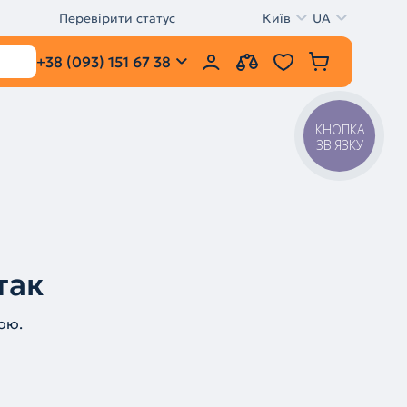
Перевірити статус
Київ
UA
+38 (093) 151 67 38
КНОПКА
ЗВ'ЯЗКУ
так
ою.