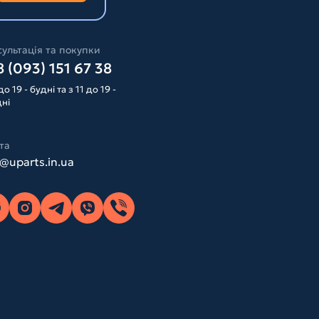
ультація та покупки
 (093) 151 67 38
до 19 - будні та з 11 до 19 -
дні
та
o@uparts.in.ua