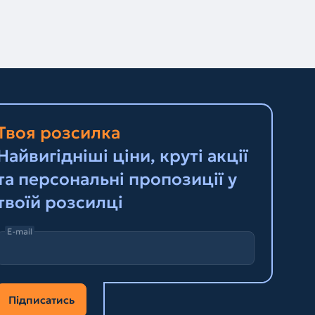
Твоя розсилка
Найвигідніші ціни, круті акції
та персональні пропозиції у
твоїй розсилці
E-mail
Підписатись