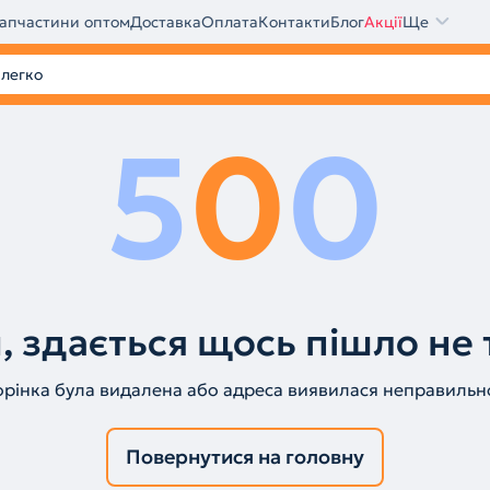
апчастини оптом
Доставка
Оплата
Контакти
Блог
Акції
Ще
5
0
0
, здається щось пішло не 
орінка була видалена або адреса виявилася неправильн
Повернутися на головну