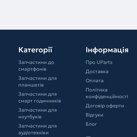
Категорії
Інформація
Запчастини до
Про UParts
смартфонів
Доставка
Запчастини для
Оплата
планшетів
Політика
Запчастини для
конфіденційності
смарт годинників
Договір оферти
Запчастини для
Відгуки
ноутбуків
Блог
Запчастини для
аудіотехніки