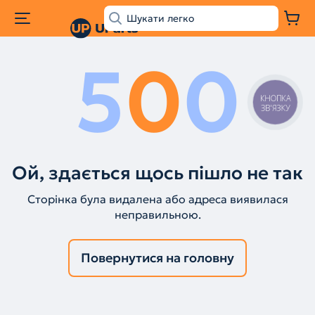
5
0
0
КНОПКА
ЗВ'ЯЗКУ
Ой, здається щось пішло не так
Сторінка була видалена або адреса виявилася
неправильною.
Повернутися на головну