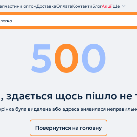
апчастини оптом
Доставка
Оплата
Контакти
Блог
Акції
Ще
5
0
0
, здається щось пішло не 
орінка була видалена або адреса виявилася неправильн
Повернутися на головну