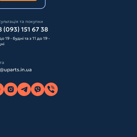
ультація та покупки
 (093) 151 67 38
до 19 - будні та з 11 до 19 -
дні
та
o@uparts.in.ua