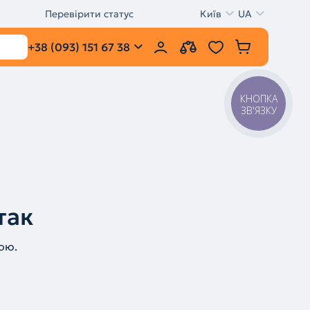
Перевірити статус
Київ
UA
+38 (093) 151 67 38
КНОПКА
ЗВ'ЯЗКУ
так
ою.