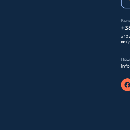
Конс
+38
з 10 
вихі
Пош
inf