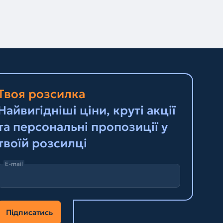
Твоя розсилка
Найвигідніші ціни, круті акції
та персональні пропозиції у
твоїй розсилці
E-mail
Підписатись