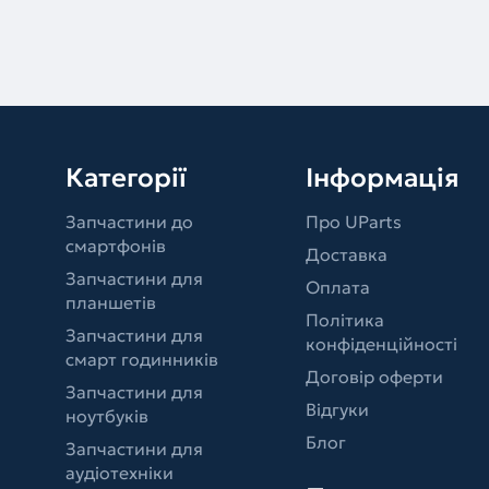
Категорії
Інформація
Запчастини до
Про UParts
смартфонів
Доставка
Запчастини для
Оплата
планшетів
Політика
Запчастини для
конфіденційності
смарт годинників
Договір оферти
Запчастини для
Відгуки
ноутбуків
Блог
Запчастини для
аудіотехніки