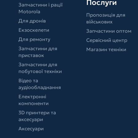
Послуги
Запчастини і рації
Motorola
Пропозиція для
Для дронів
військових
Екзоскелети
Запчастини оптом
Для ремонту
Сервісний центр
Запчастини для
Магазин техніки
приставок
Запчастини для
побутової техніки
Відео та
аудіообладнання
Електронні
компоненти
3D принтери та
аксесуари
Аксесуари