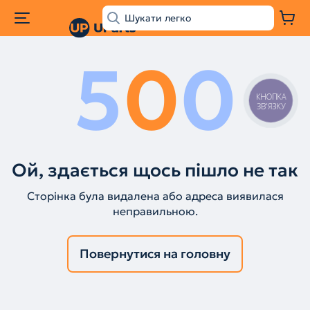
5
0
0
КНОПКА
ЗВ'ЯЗКУ
Ой, здається щось пішло не так
Сторінка була видалена або адреса виявилася
неправильною.
Повернутися на головну