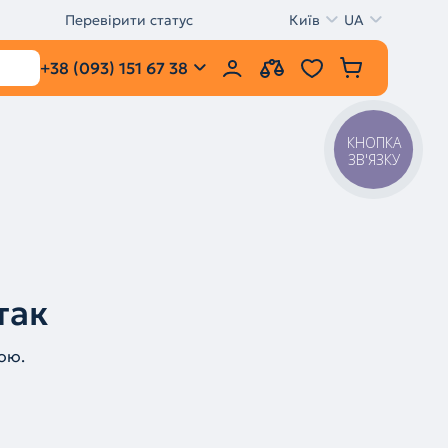
Перевірити статус
Київ
UA
+38 (093) 151 67 38
КНОПКА
ЗВ'ЯЗКУ
так
ою.