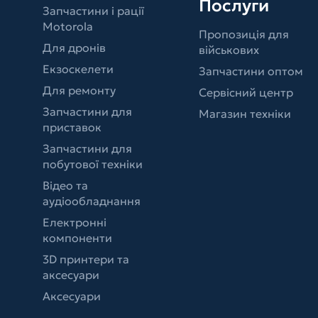
Послуги
Запчастини і рації
Motorola
Пропозиція для
Для дронів
військових
Екзоскелети
Запчастини оптом
Для ремонту
Сервісний центр
Запчастини для
Магазин техніки
приставок
Запчастини для
побутової техніки
Відео та
аудіообладнання
Електронні
компоненти
3D принтери та
аксесуари
Аксесуари