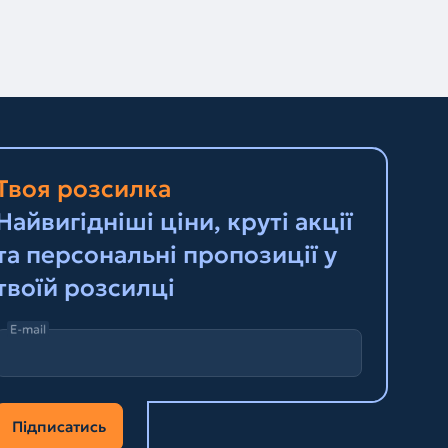
Твоя розсилка
Найвигідніші ціни, круті акції
та персональні пропозиції у
твоїй розсилці
E-mail
Підписатись