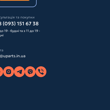
ультація та покупки
 (093) 151 67 38
до 19 - будні та з 11 до 19 -
дні
та
o@uparts.in.ua