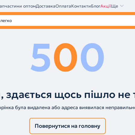
апчастини оптом
Доставка
Оплата
Контакти
Блог
Акції
Ще
5
0
0
, здається щось пішло не 
орінка була видалена або адреса виявилася неправильн
Повернутися на головну