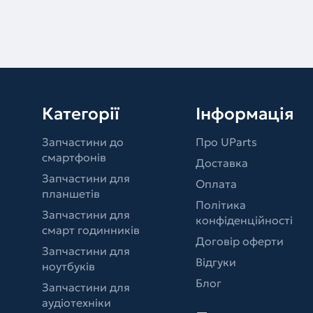
Категорії
Інформація
Запчастини до
Про UParts
смартфонів
Доставка
Запчастини для
Оплата
планшетів
Політика
Запчастини для
конфіденційності
смарт годинників
Договір оферти
Запчастини для
Відгуки
ноутбуків
Блог
Запчастини для
аудіотехніки