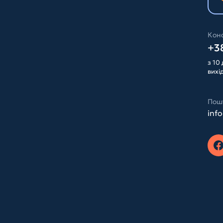
Конс
+38
з 10 
вихі
Пош
inf