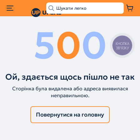
5
0
0
КНОПКА
ЗВ'ЯЗКУ
Ой, здається щось пішло не так
Сторінка була видалена або адреса виявилася
неправильною.
Повернутися на головну